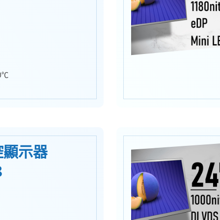
0℃
工控顯示器
8