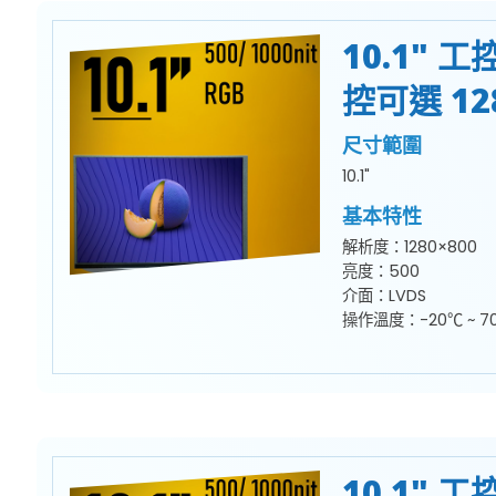
10.1" 
控可選 128
尺寸範圍
10.1"
基本特性
解析度：1280×800
亮度：500
介面：LVDS
操作溫度：-20℃ ~ 7
10.1" 