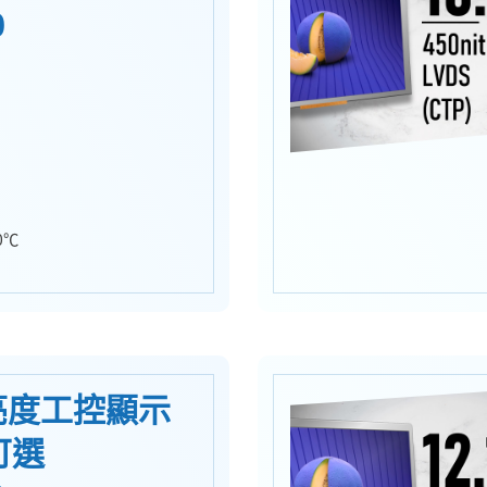
0
0℃
高亮度工控顯示
可選