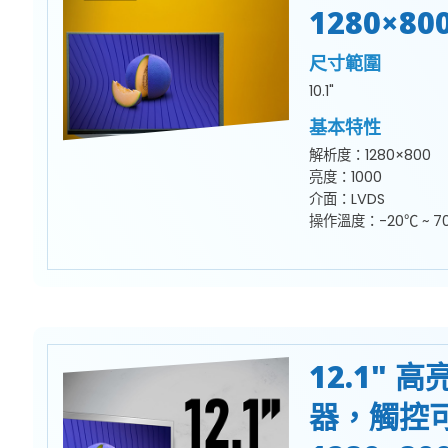
1280×80
尺寸範圍
10.1"
基本特性
解析度：1280×800
亮度：1000
介面：LVDS
操作溫度：-20℃ ~ 7
12.1" 
器，觸控