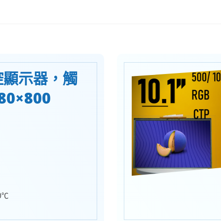
工控顯示器，觸
80×800
0℃