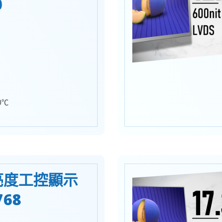
0
0℃
高亮度工控顯示
768