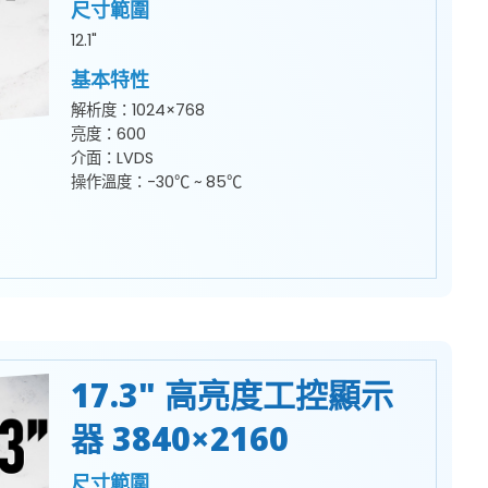
尺寸範圍
12.1"
基本特性
解析度：1024×768
亮度：600
介面：LVDS
操作溫度：-30℃ ~ 85℃
17.3" 高亮度工控顯示
器 3840×2160
尺寸範圍