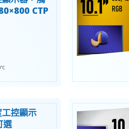
0×800 CTP
0℃
亮度工控顯示
可選