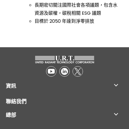
長期密切關注國際社會各項議題，包含水
資源及碳權，碳稅相關 ESG 議題
目標於 2050 年達到淨零排放
資訊
應用分類
聯絡我們
產品介紹
總部
企業社會責任
品質承諾
電話 :
+886-4-25314277~9