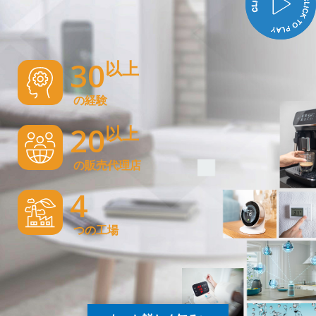
30
以上
の経験
20
以上
の販売代理店
4
つの工場