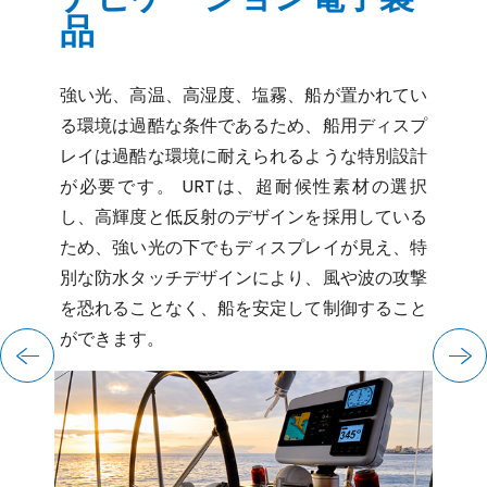
品
抗菌、
製品
イの重
は従
強い光、高温、高湿度、塩霧、船が置かれてい
れる白
工場
る環境は過酷な条件であるため、船用ディスプ
ラー、
行四
レイは過酷な環境に耐えられるような特別設計
子スポ
様の
が必要です。 URTは、超耐候性素材の選択
手術台
す。
し、高輝度と低反射のデザインを採用している
の高解
ため、強い光の下でもディスプレイが見え、特
ィスプ
別な防水タッチデザインにより、風や波の攻撃
を恐れることなく、船を安定して制御すること
ができます。