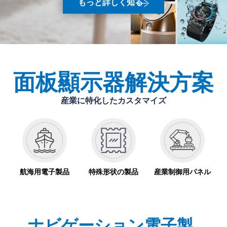
もっと詳しく知る
面板顯示器解決方案
産業に特化したカスタマイズ
パネ
航海用電子製品
特殊形状の製品
産業制御用パネル
パ
メ
ナビゲーション電子製
特