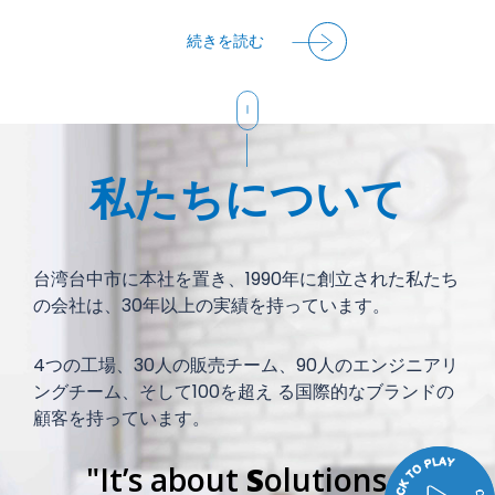
続きを読む
続きを読む
続きを読む
続きを読む
続きを読む
続きを読む
私たちについて
台湾台中市に本社を置き、1990年に創立された私たち
の会社は、30年以上の実績を持っています。
4つの工場、30人の販売チーム、90人のエンジニアリ
ングチーム、そして100を超え る国際的なブランドの
顧客を持っています。
"It’s about
S
olutions."