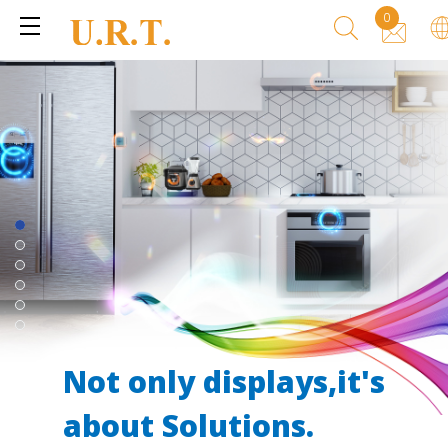
0
Not only displays,it's
Not only displays,it's
about Solutions.
about Solutions.